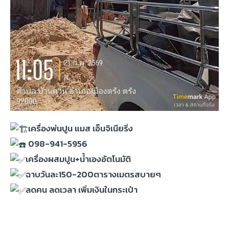
เครื่องพ่นปูน แมส เอ็นจิเนียริ่ง
098-941-5956
เครื่องผสมปูน+น้ำเองอัตโนมัติ
ฉาบวันละ150-200ตารางเมตรสบายๆ
ลดคน ลดเวลา เพิ่มเงินในกระเป๋า