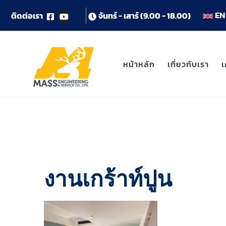
EN 
ต
ด
ต
อ
เ
ร
า
จ
น
ท
ร
-
เ
ส
า
ร
(
9
.
0
0
-
1
8
.
0
0
)
หน้าหลัก
เกี่ยวกับเรา
เ
งานเกร้าท์ปูน