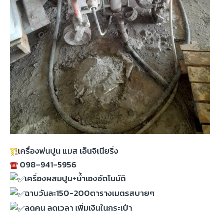
เครื่องพ่นปูน แมส เอ็นจิเนียริ่ง
098-941-5956
เครื่องผสมปูน+น้ำเองอัตโนมัติ
ฉาบวันละ150-200ตารางเมตรสบายๆ
ลดคน ลดเวลา เพิ่มเงินในกระเป๋า