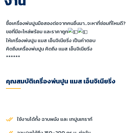
งาน
ซื้อเครื่องพ่นปูนมือสองต่อจากคนอื่นมา..จะหาที่ซ่อมที่ไหนดี?
ขอที่มีอะไหล่พร้อม เเละราคาถูก
ให้เครื่องพ่นปูน แมส เอ็นจิเนียริ่ง เป็นคำตอบ
คิดถึงเครื่องพ่นปูน คิดถึง เเมส เอ็นจิเนียริ่ง
******
คุณสมบัติเครื่องพ่นปูน แมส เอ็นจิเนียริ่ง
ใช้งานได้ทั้ง ฉาบผนัง และ เทปูนเกราท์
ฉาบ/เทได้ถึง 150–200 ตร.ม. ต่อวัน