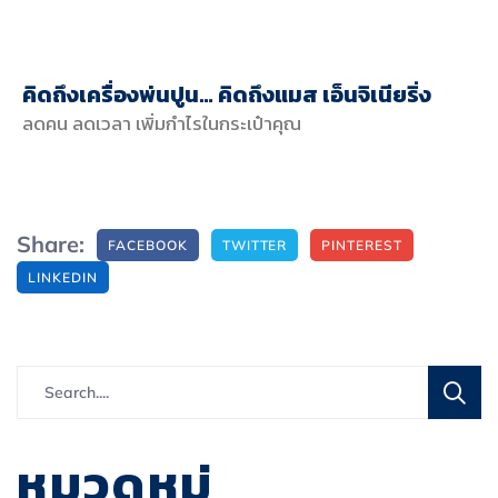
คิดถึงเครื่องพ่นปูน… คิดถึงแมส เอ็นจิเนียริ่ง
ลดคน ลดเวลา เพิ่มกำไรในกระเป๋าคุณ
Share:
FACEBOOK
TWITTER
PINTEREST
LINKEDIN
หมวดหมู่