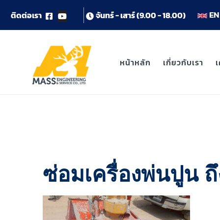
EN 
ต
ด
ต
อ
เ
ร
า
จ
น
ท
ร
-
เ
ส
า
ร
(
9
.
0
0
-
1
8
.
0
0
)
หน้าหลัก
เกี่ยวกับเรา
เ
ซ่อมเครื่องพ่นปูน 