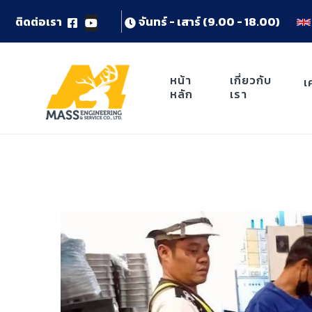
ต
ด
ต
อ
เ
ร
า
จ
น
ท
ร
-
เ
ส
า
ร
(
9
.
0
0
-
1
8
.
0
0
)
หน้า
เกี่ยวกับ
เ
หลัก
เรา