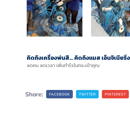
คิดถึงเครื่องพ่นสี… คิดถึงแมส เอ็นจิเนียริ่ง
ลดคน ลดเวลา เพิ่มกำไรในกระเป๋าคุณ
Share:
FACEBOOK
TWITTER
PINTEREST