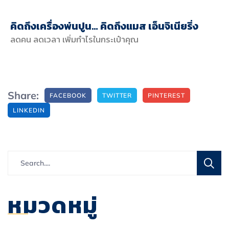
คิดถึงเครื่องพ่นปูน… คิดถึงแมส เอ็นจิเนียริ่ง
ลดคน ลดเวลา เพิ่มกำไรในกระเป๋าคุณ
Share:
FACEBOOK
TWITTER
PINTEREST
LINKEDIN
หมวดหมู่