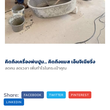
คิดถึงเครื่องพ่นปูน… คิดถึงแมส เอ็นจิเนียริ่ง
ลดคน ลดเวลา เพิ่มกำไรในกระเป๋าคุณ
Share:
FACEBOOK
TWITTER
PINTEREST
LINKEDIN