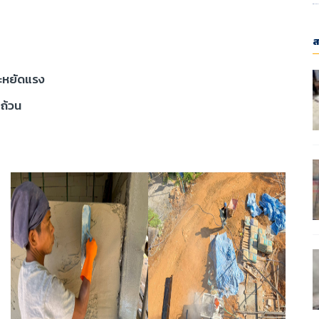
ส
ระหยัดแรง
บถ้วน