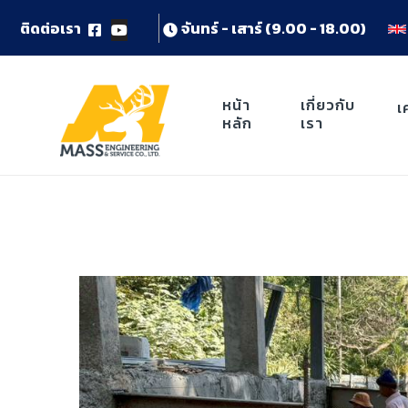
ต
ด
ต
อ
เ
ร
า
จ
น
ท
ร
-
เ
ส
า
ร
(
9
.
0
0
-
1
8
.
0
0
)
หน้า
เกี่ยวกับ
เ
หลัก
เรา