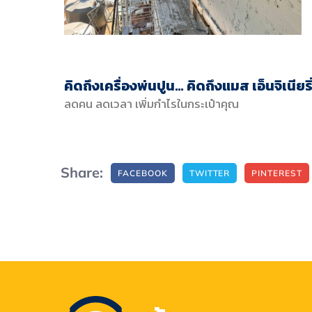
คิดถึงเครื่องพ่นปูน… คิดถึงแมส เอ็นจิเนียริ
ลดคน ลดเวลา เพิ่มกำไรในกระเป๋าคุณ
Share:
FACEBOOK
TWITTER
PINTEREST