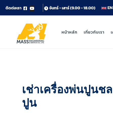
EN 
ต
ด
ต
อ
เ
ร
า
จ
น
ท
ร
-
เ
ส
า
ร
(
9
.
0
0
-
1
8
.
0
0
)
หน้าหลัก
เกี่ยวกับเรา
เ
เช่าเครื่องพ่นปูนชล
ปูน