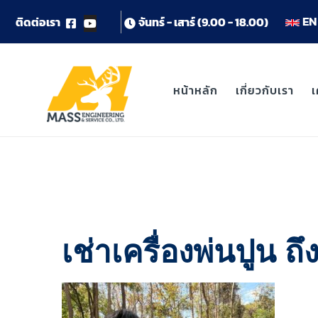
EN 
ต
ด
ต
อ
เ
ร
า
จ
น
ท
ร
-
เ
ส
า
ร
(
9
.
0
0
-
1
8
.
0
0
)
หน้าหลัก
เกี่ยวกับเรา
เ
เช่าเครื่องพ่นปูน ถ