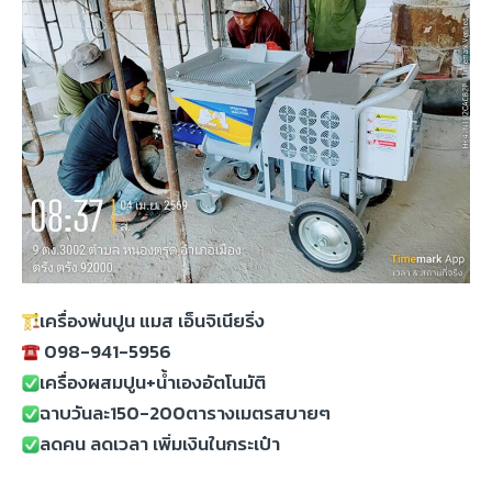
เครื่องพ่นปูน แมส เอ็นจิเนียริ่ง
098-941-5956
เครื่องผสมปูน+น้ำเองอัตโนมัติ
ฉาบวันละ150-200ตารางเมตรสบายๆ
ลดคน ลดเวลา เพิ่มเงินในกระเป๋า