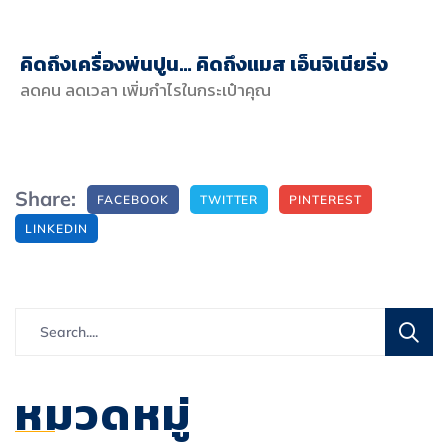
คิดถึงเครื่องพ่นปูน… คิดถึงแมส เอ็นจิเนียริ่ง
ลดคน ลดเวลา เพิ่มกำไรในกระเป๋าคุณ
Share:
FACEBOOK
TWITTER
PINTEREST
LINKEDIN
หมวดหมู่