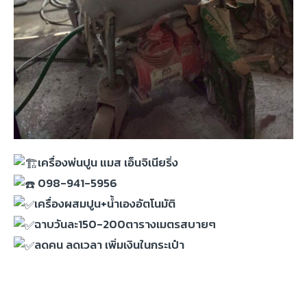
เครื่องพ่นปูน แมส เอ็นจิเนียริ่ง
098-941-5956
เครื่องผสมปูน+น้ำเองอัตโนมัติ
ฉาบวันละ150-200ตารางเมตรสบายๆ
ลดคน ลดเวลา เพิ่มเงินในกระเป๋า