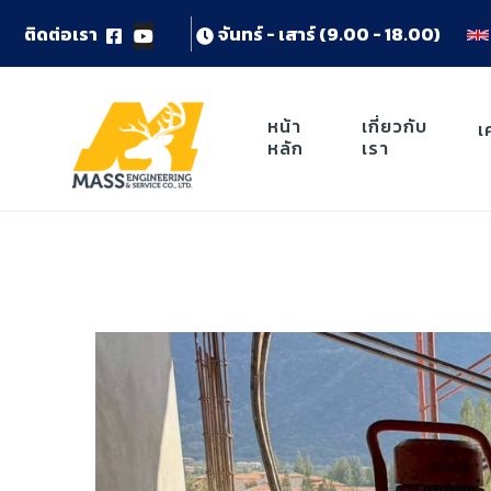
ต
ด
ต
อ
เ
ร
า
จ
น
ท
ร
-
เ
ส
า
ร
(
9
.
0
0
-
1
8
.
0
0
)
หน้า
เกี่ยวกับ
เ
หลัก
เรา