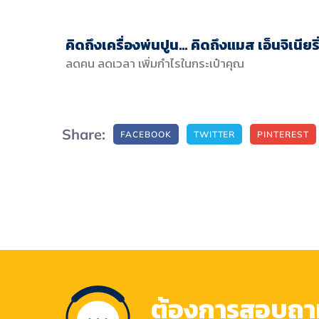
คิดถึงเครื่องพ่นปูน… คิดถึงแมส เอ็นจิเนียริ
ลดคน ลดเวลา เพิ่มกำไรในกระเป๋าคุณ
Share:
FACEBOOK
TWITTER
PINTEREST
ต้องการสอบถามข