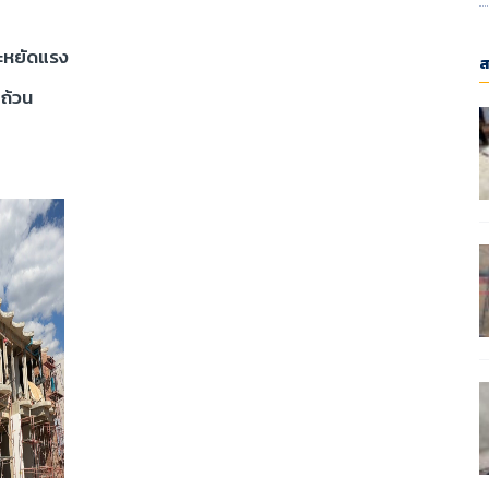
ระหยัดแรง
ส
บถ้วน