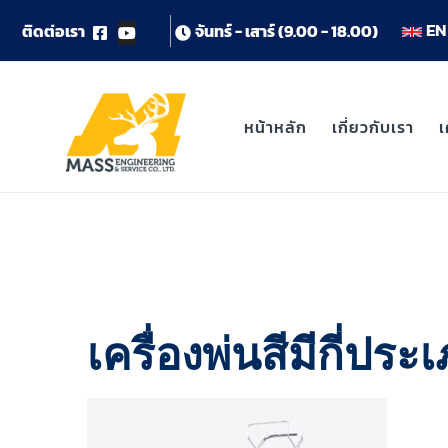
EN 
ต
ด
ต
อ
เ
ร
า
จ
น
ท
ร
-
เ
ส
า
ร
(
9
.
0
0
-
1
8
.
0
0
)
หน้าหลัก
เกี่ยวกับเรา
เ
เครื่องพ่นสีมีกี่ป