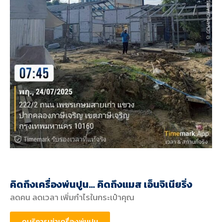
คิดถึงเครื่องพ่นปูน… คิดถึงแมส เอ็นจิเนียริ่ง
ลดคน ลดเวลา เพิ่มกำไรในกระเป๋าคุณ
ดูบริการเช่าเครื่องพ่นปูน