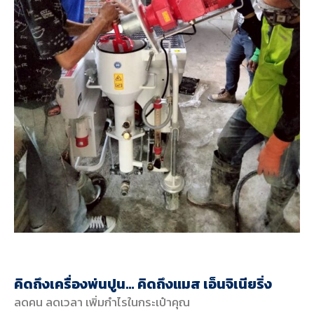
คิดถึงเครื่องพ่นปูน… คิดถึงแมส เอ็นจิเนียริ่ง
ลดคน ลดเวลา เพิ่มกำไรในกระเป๋าคุณ