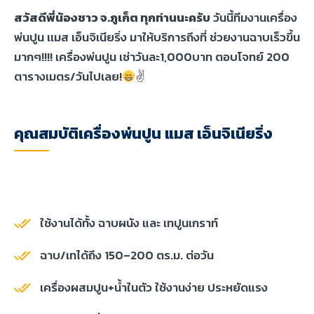
สวัสดีพี่น้องชาว จ.ภูเก็ต ทุกท่านนะครับ
วันนี้ทีมงานเครื่อง
พ่นปูน เเมส เอ็นจิเนียริ่ง มาให้บริการถึงที่ ช่วยงานฉาบเร็วขึ้น
มากๆ!!!! เครื่องพ่นปูน เช่าวันละ1,000บาท ตอบโจทย์ 200
ตารางเมตร/วันไปเลย!
✌
คุณสมบัติเครื่องพ่นปูน แมส เอ็นจิเนียริ่ง
ใช้งานได้ทั้ง ฉาบผนัง และ เทปูนเกราท์
ฉาบ/เทได้ถึง 150–200 ตร.ม. ต่อวัน
เครื่องผสมปูน+น้ำในตัว ใช้งานง่าย ประหยัดแรง