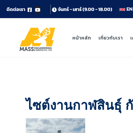
EN 
ต
ด
ต
อ
เ
ร
า
จ
น
ท
ร
-
เ
ส
า
ร
(
9
.
0
0
-
1
8
.
0
0
)
หน้าหลัก
เกี่ยวกับเรา
เ
ไซต์งานกาฬสินธุ์ กั