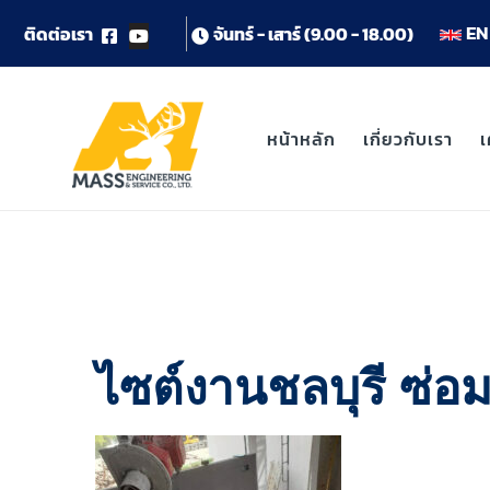
EN 
ต
ด
ต
อ
เ
ร
า
จ
น
ท
ร
-
เ
ส
า
ร
(
9
.
0
0
-
1
8
.
0
0
)
หน้าหลัก
เกี่ยวกับเรา
เ
ไซต์งานชลบุรี ซ่อม