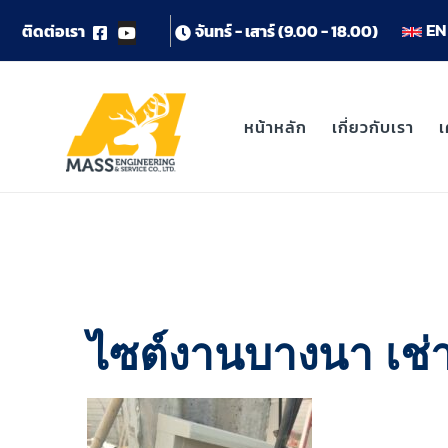
EN 
ต
ด
ต
อ
เ
ร
า
จ
น
ท
ร
-
เ
ส
า
ร
(
9
.
0
0
-
1
8
.
0
0
)
หน้าหลัก
เกี่ยวกับเรา
เ
ไซต์งานบางนา เช่าเ