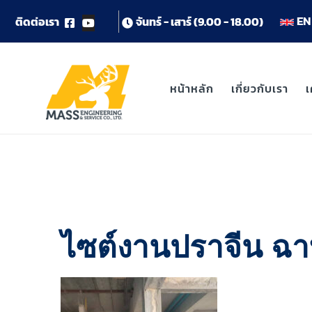
EN 
ต
ด
ต
อ
เ
ร
า
จ
น
ท
ร
-
เ
ส
า
ร
(
9
.
0
0
-
1
8
.
0
0
)
หน้าหลัก
เกี่ยวกับเรา
เ
ไซต์งานปราจีน ฉาบ