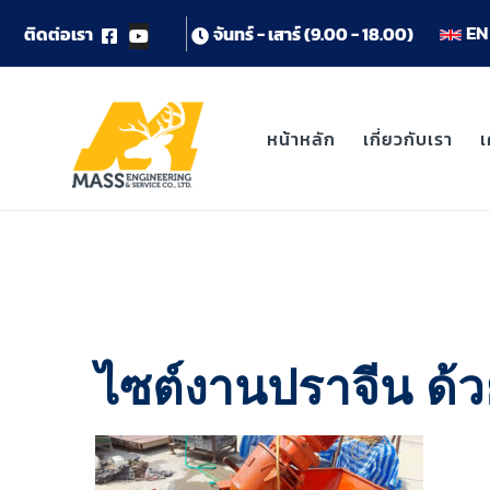
EN 
ต
ด
ต
อ
เ
ร
า
จ
น
ท
ร
-
เ
ส
า
ร
(
9
.
0
0
-
1
8
.
0
0
)
หน้าหลัก
เกี่ยวกับเรา
เ
ไซต์งานปราจีน ด้วยเ