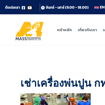
EN 
ต
ด
ต
อ
เ
ร
า
จ
น
ท
ร
-
เ
ส
า
ร
(
9
.
0
0
-
1
8
.
0
0
)
หน้าหลัก
เกี่ยวกับเรา
เ
เช่าเครื่องพ่นปูน ก