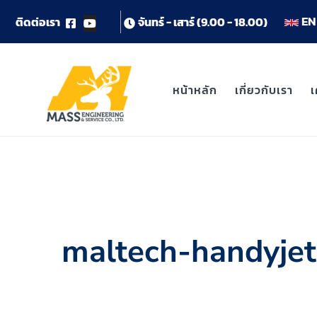
EN 
ต
ด
ต
อ
เ
ร
า
จ
น
ท
ร
-
เ
ส
า
ร
(
9
.
0
0
-
1
8
.
0
0
)
หน้าหลัก
เกี่ยวกับเรา
เ
maltech-handyjet