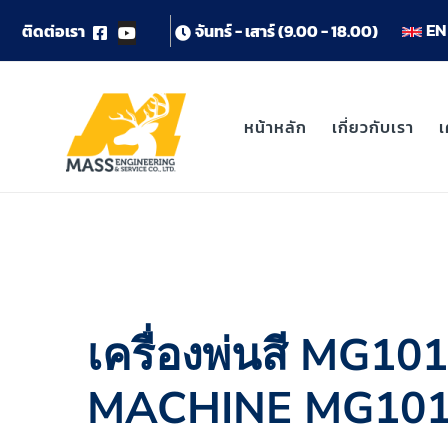
EN 
ต
ด
ต
อ
เ
ร
า
จ
น
ท
ร
-
เ
ส
า
ร
(
9
.
0
0
-
1
8
.
0
0
)
หน้าหลัก
เกี่ยวกับเรา
เ
เครื่องพ่นสี MG
MACHINE MG101