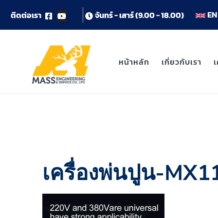
EN 
ต
ด
ต
อ
เ
ร
า
จ
น
ท
ร
-
เ
ส
า
ร
(
9
.
0
0
-
1
8
.
0
0
)
หน้าหลัก
เกี่ยวกับเรา
เ
เครื่องพ่นปูน-MX1