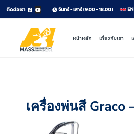
EN 
ต
ด
ต
อ
เ
ร
า
จ
น
ท
ร
-
เ
ส
า
ร
(
9
.
0
0
-
1
8
.
0
0
)
หน้าหลัก
เกี่ยวกับเรา
เ
เครื่องพ่นสี Graco