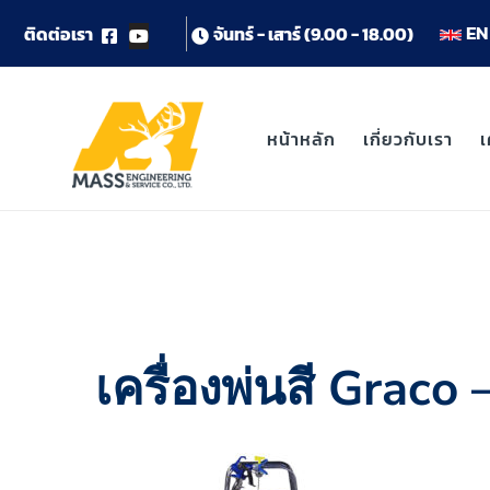
EN 
ต
ด
ต
อ
เ
ร
า
จ
น
ท
ร
-
เ
ส
า
ร
(
9
.
0
0
-
1
8
.
0
0
)
หน้าหลัก
เกี่ยวกับเรา
เ
เครื่องพ่นสี Graco